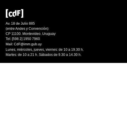
Av. 18 de Julio 885
(entre Andes y Convención)
CP 11100. Montevideo. Uruguay
Tel: [598 2] 1950 7960
Mail:
CdF@imm.gub.uy
Lunes, miércoles, jueves, viernes: de 10 a 19.30 h.
Martes: de 10 a 21 h. Sábados de 9.30 a 14.30 h.