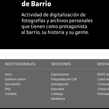
INSTITUCIONALES
SECCIONES
DESTA
Inicio
Exposiciones
MUFF, fes
Quiénes somos
Fotografías del CdF
Canal d
Suscripción
Investigación
Convoca
FAQ
Educativa
Líneas d
Contacto
Catálogo
Fotoviaj
Mediateca