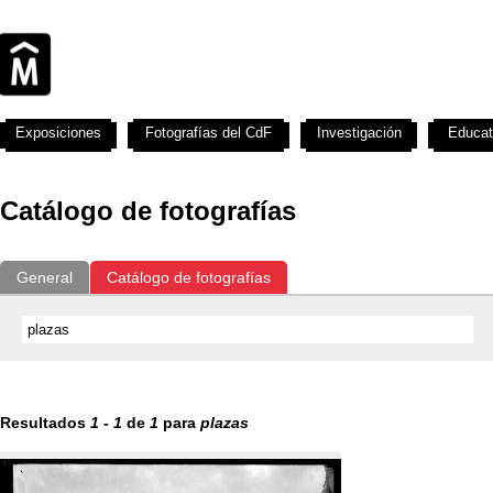
Exposiciones
Fotografías del CdF
Investigación
Educat
Catálogo de fotografías
General
Catálogo de fotografías
Resultados
1
-
1
de
1
para
plazas