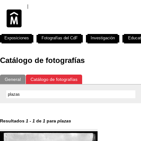
Exposiciones
Fotografías del CdF
Investigación
Educat
Catálogo de fotografías
General
Catálogo de fotografías
Resultados
1
-
1
de
1
para
plazas