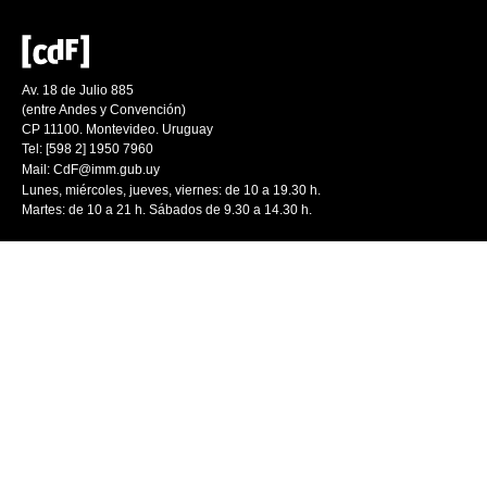
Av. 18 de Julio 885
(entre Andes y Convención)
CP 11100. Montevideo. Uruguay
Tel: [598 2] 1950 7960
Mail:
CdF@imm.gub.uy
Lunes, miércoles, jueves, viernes: de 10 a 19.30 h.
Martes: de 10 a 21 h. Sábados de 9.30 a 14.30 h.