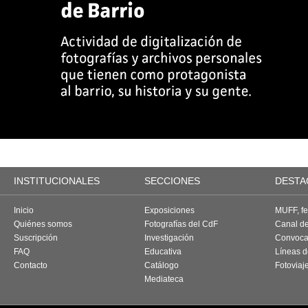
INSTITUCIONALES
SECCIONES
DESTA
Inicio
Exposiciones
MUFF, fes
Quiénes somos
Fotografías del CdF
Canal d
Suscripción
Investigación
Convoca
FAQ
Educativa
Líneas d
Contacto
Catálogo
Fotoviaj
Mediateca