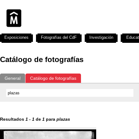
Exposiciones
Fotografías del CdF
Investigación
Educat
Catálogo de fotografías
General
Catálogo de fotografías
Resultados
1
-
1
de
1
para
plazas