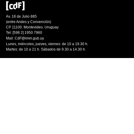
Av. 18 de Julio 885
(entre Andes y Convención)
CP 11100. Montevideo. Uruguay
Tel: [598 2] 1950 7960
Mail:
CdF@imm.gub.uy
Lunes, miércoles, jueves, viernes: de 10 a 19.30 h.
Martes: de 10 a 21 h. Sábados de 9.30 a 14.30 h.