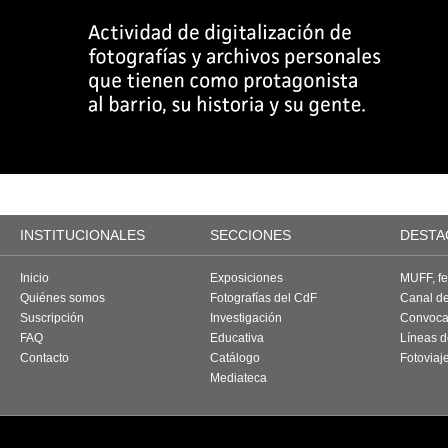
INSTITUCIONALES
SECCIONES
DESTA
Inicio
Exposiciones
MUFF, fes
Quiénes somos
Fotografías del CdF
Canal d
Suscripción
Investigación
Convoca
FAQ
Educativa
Líneas d
Contacto
Catálogo
Fotoviaj
Mediateca