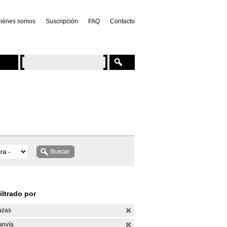
iénes somos
Suscripción
FAQ
Contacto
iltrado por
azas
anvía