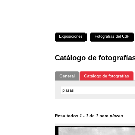
Exposiciones
Fotografías del CdF
Catálogo de fotografía
General
Catálogo de fotografías
Resultados
1
-
1
de
1
para
plazas