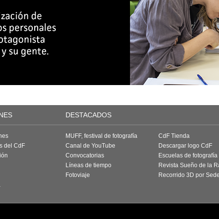
NES
DESTACADOS
nes
MUFF, festival de fotografía
CdF Tienda
as del CdF
Canal de YouTube
Descargar logo CdF
ión
Convocatorias
Escuelas de fotografía
Líneas de tiempo
Revista Sueño de la 
Fotoviaje
Recorrido 3D por Sed
a