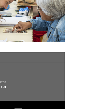
Razón
e CdF