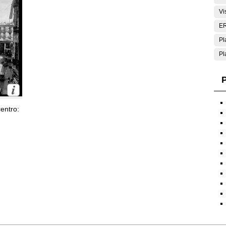
Vi
E
Pl
Pl
P
entro: