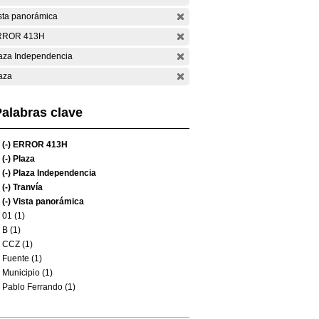
sta panorámica
RROR 413H
aza Independencia
aza
alabras clave
(-)
ERROR 413H
(-)
Plaza
(-)
Plaza Independencia
(-)
Tranvía
(-)
Vista panorámica
01 (1)
B (1)
CCZ (1)
Fuente (1)
Municipio (1)
Pablo Ferrando (1)