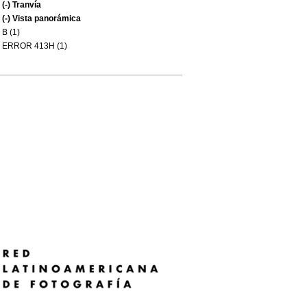
(-)
Tranvía
(-)
Vista panorámica
B (1)
ERROR 413H (1)