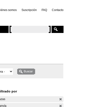
iénes somos
Suscripción
FAQ
Contacto
iltrado por
azas
anvía