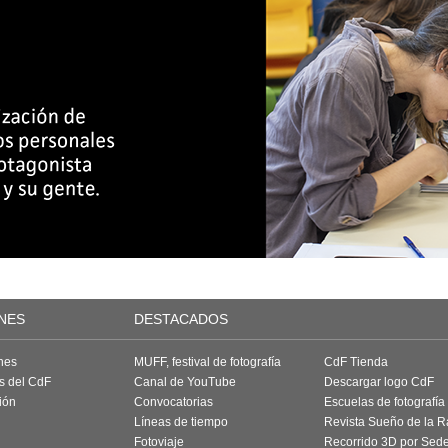
NES
DESTACADOS
nes
MUFF, festival de fotografía
CdF Tienda
as del CdF
Canal de YouTube
Descargar logo CdF
ión
Convocatorias
Escuelas de fotografía
Líneas de tiempo
Revista Sueño de la 
Fotoviaje
Recorrido 3D por Sed