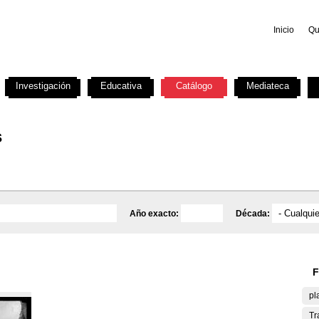
Inicio
Qu
Investigación
Educativa
Catálogo
Mediateca
s
Año exacto:
Década:
F
pl
Tr