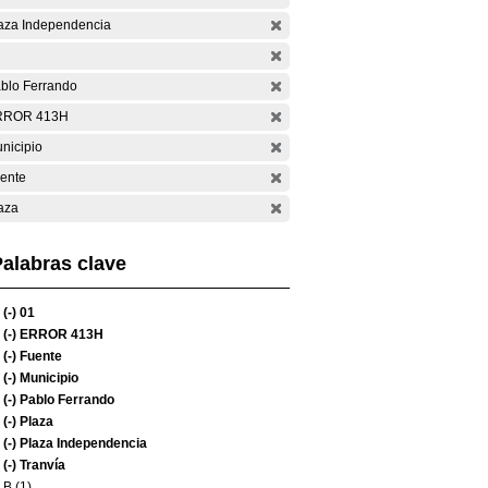
aza Independencia
blo Ferrando
RROR 413H
nicipio
ente
aza
alabras clave
(-)
01
(-)
ERROR 413H
(-)
Fuente
(-)
Municipio
(-)
Pablo Ferrando
(-)
Plaza
(-)
Plaza Independencia
(-)
Tranvía
B (1)