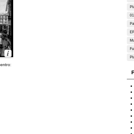
Pl
01
Pa
E
Mu
Fu
Pl
entro:
P