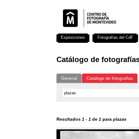
Exposiciones
Fotografías del CdF
Catálogo de fotografía
General
Catálogo de fotografías
Resultados
1
-
1
de
1
para
plazas