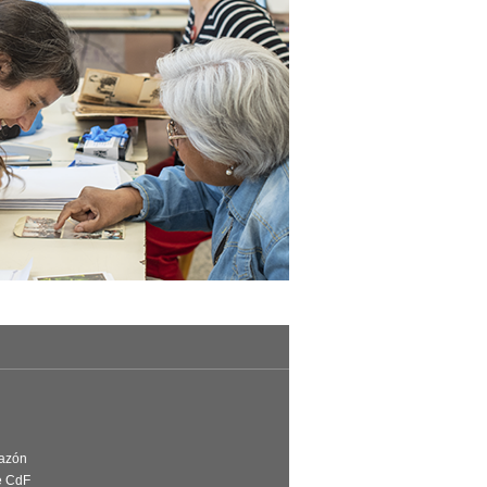
Razón
e CdF