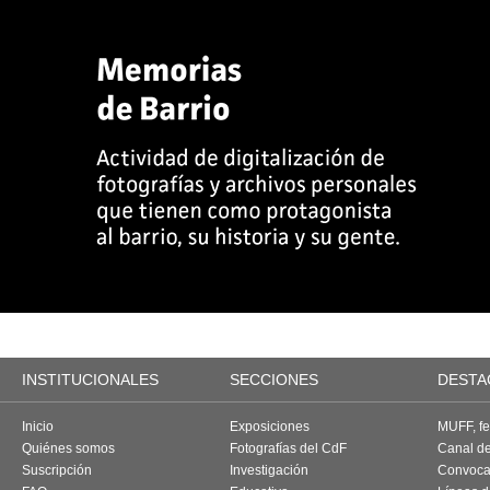
INSTITUCIONALES
SECCIONES
DESTA
Inicio
Exposiciones
MUFF, fes
Quiénes somos
Fotografías del CdF
Canal d
Suscripción
Investigación
Convoca