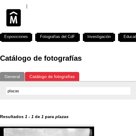
Exposiciones
Fotografías del CdF
Investigación
Educat
Catálogo de fotografías
General
Catálogo de fotografías
Resultados
1
-
1
de
1
para
plazas