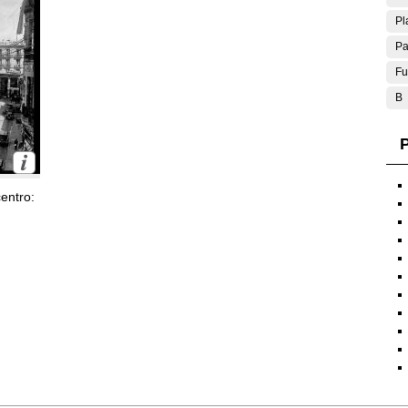
Pl
Pa
Fu
B
P
entro: