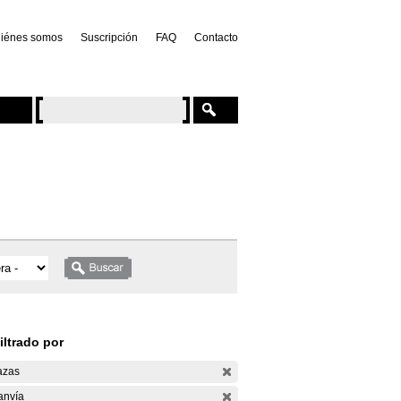
iénes somos
Suscripción
FAQ
Contacto
iltrado por
azas
anvía