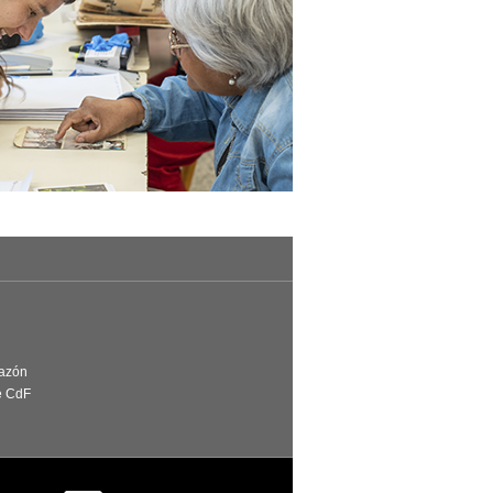
Razón
e CdF