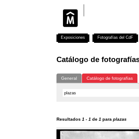
Exposiciones
Fotografías del CdF
Catálogo de fotografía
General
Catálogo de fotografías
Resultados
1
-
1
de
1
para
plazas