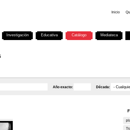
Inicio
Qu
Investigación
Educativa
Catálogo
Mediateca
s
Año exacto:
Década:
F
pl
Tr