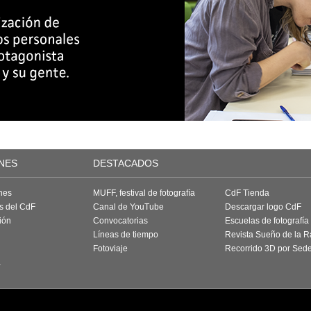
NES
DESTACADOS
nes
MUFF, festival de fotografía
CdF Tienda
as del CdF
Canal de YouTube
Descargar logo CdF
ión
Convocatorias
Escuelas de fotografía
Líneas de tiempo
Revista Sueño de la 
Fotoviaje
Recorrido 3D por Sed
a