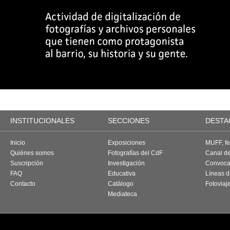
INSTITUCIONALES
SECCIONES
DESTA
Inicio
Exposiciones
MUFF, fes
Quiénes somos
Fotografías del CdF
Canal d
Suscripción
Investigación
Convoca
FAQ
Educativa
Líneas d
Contacto
Catálogo
Fotoviaj
Mediateca