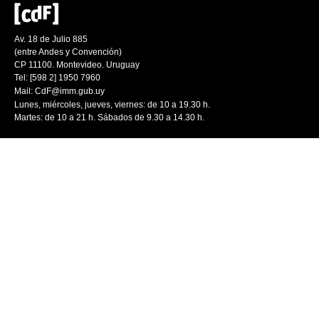
Av. 18 de Julio 885
(entre Andes y Convención)
CP 11100. Montevideo. Uruguay
Tel: [598 2] 1950 7960
Mail:
CdF@imm.gub.uy
Lunes, miércoles, jueves, viernes: de 10 a 19.30 h.
Martes: de 10 a 21 h. Sábados de 9.30 a 14.30 h.