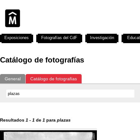
Exposiciones
Fotografías del CdF
Investigación
Educat
Catálogo de fotografías
General
Catálogo de fotografías
Resultados
1
-
1
de
1
para
plazas