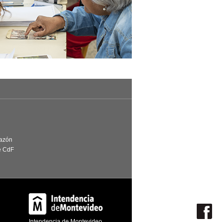
Razón
e CdF
Intendencia de Montevideo