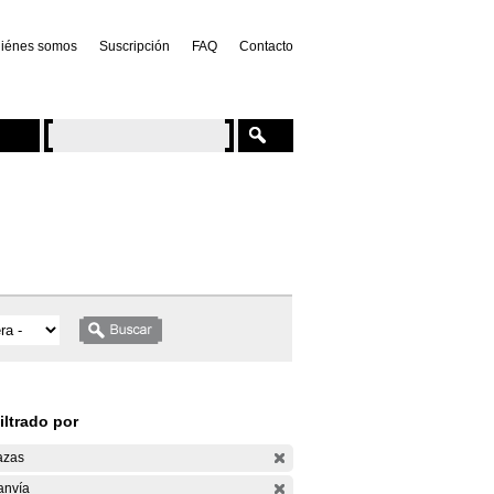
iénes somos
Suscripción
FAQ
Contacto
iltrado por
azas
anvía