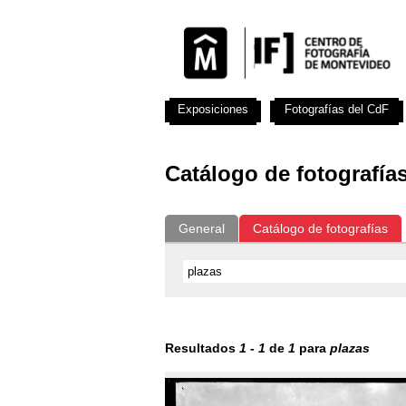
Exposiciones
Fotografías del CdF
Catálogo de fotografía
General
Catálogo de fotografías
Resultados
1
-
1
de
1
para
plazas