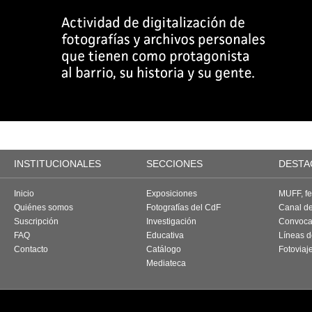
INSTITUCIONALES
SECCIONES
DESTA
Inicio
Exposiciones
MUFF, fes
Quiénes somos
Fotografías del CdF
Canal d
Suscripción
Investigación
Convoca
FAQ
Educativa
Líneas d
Contacto
Catálogo
Fotoviaj
Mediateca