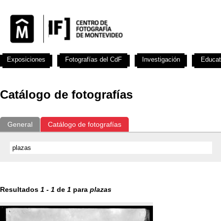
Exposiciones
Fotografías del CdF
Investigación
Educat
Catálogo de fotografías
General
Catálogo de fotografías
Resultados
1
-
1
de
1
para
plazas