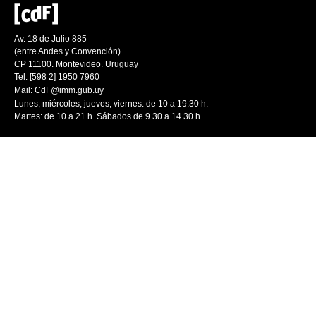
Av. 18 de Julio 885
(entre Andes y Convención)
CP 11100. Montevideo. Uruguay
Tel: [598 2] 1950 7960
Mail:
CdF@imm.gub.uy
Lunes, miércoles, jueves, viernes: de 10 a 19.30 h.
Martes: de 10 a 21 h. Sábados de 9.30 a 14.30 h.