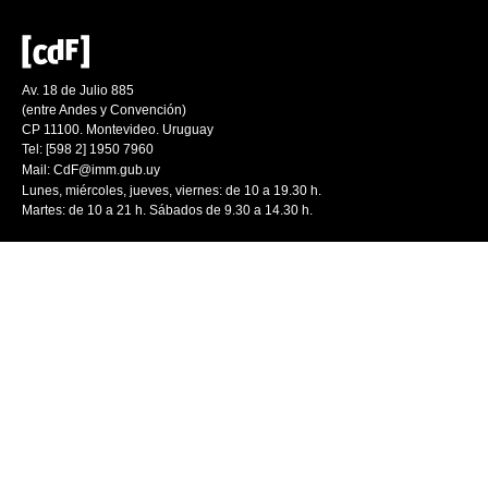
Av. 18 de Julio 885
(entre Andes y Convención)
CP 11100. Montevideo. Uruguay
Tel: [598 2] 1950 7960
Mail:
CdF@imm.gub.uy
Lunes, miércoles, jueves, viernes: de 10 a 19.30 h.
Martes: de 10 a 21 h. Sábados de 9.30 a 14.30 h.