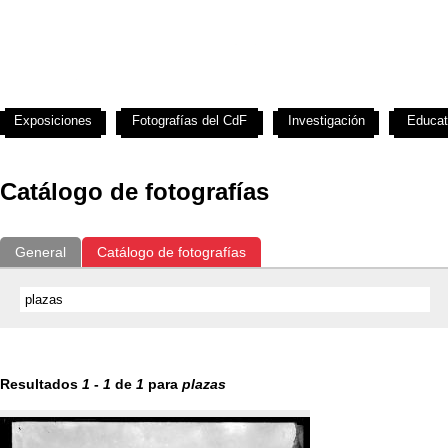
Exposiciones
Fotografías del CdF
Investigación
Educat
Catálogo de fotografías
General
Catálogo de fotografías
Resultados
1
-
1
de
1
para
plazas