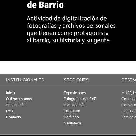
INSTITUCIONALES
SECCIONES
DESTA
Inicio
Exposiciones
MUFF, fes
Quiénes somos
Fotografías del CdF
Canal d
Suscripción
Investigación
Convoca
FAQ
Educativa
Líneas d
Contacto
Catálogo
Fotoviaj
Mediateca