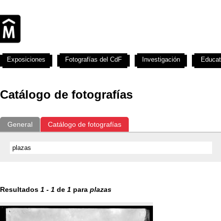
Exposiciones
Fotografías del CdF
Investigación
Educat
Catálogo de fotografías
General
Catálogo de fotografías
Resultados
1
-
1
de
1
para
plazas