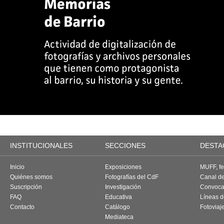
INSTITUCIONALES
SECCIONES
DESTA
Inicio
Exposiciones
MUFF, fes
Quiénes somos
Fotografías del CdF
Canal d
Suscripción
Investigación
Convoca
FAQ
Educativa
Líneas d
Contacto
Catálogo
Fotoviaj
Mediateca