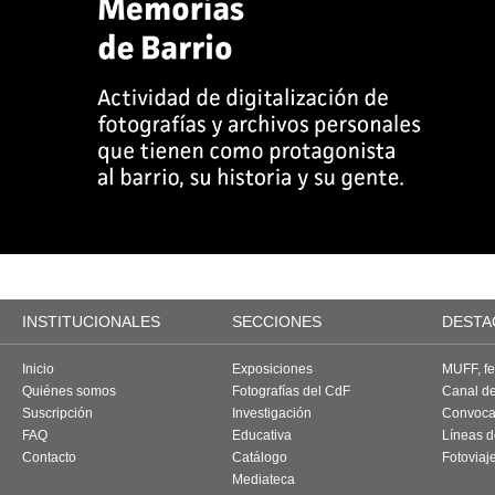
INSTITUCIONALES
SECCIONES
DESTA
Inicio
Exposiciones
MUFF, fes
Quiénes somos
Fotografías del CdF
Canal d
Suscripción
Investigación
Convoca
FAQ
Educativa
Líneas d
Contacto
Catálogo
Fotoviaj
Mediateca