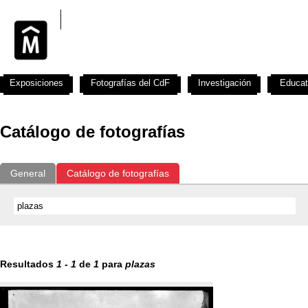
Exposiciones
Fotografías del CdF
Investigación
Educat
Catálogo de fotografías
General
Catálogo de fotografías
Resultados
1
-
1
de
1
para
plazas