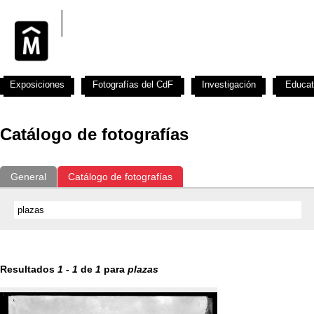
Exposiciones
Fotografías del CdF
Investigación
Educat
Catálogo de fotografías
General
Catálogo de fotografías
Resultados
1
-
1
de
1
para
plazas