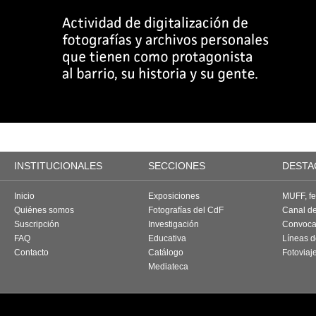
INSTITUCIONALES
SECCIONES
DESTA
Inicio
Exposiciones
MUFF, fes
Quiénes somos
Fotografías del CdF
Canal d
Suscripción
Investigación
Convoca
FAQ
Educativa
Líneas d
Contacto
Catálogo
Fotoviaj
Mediateca