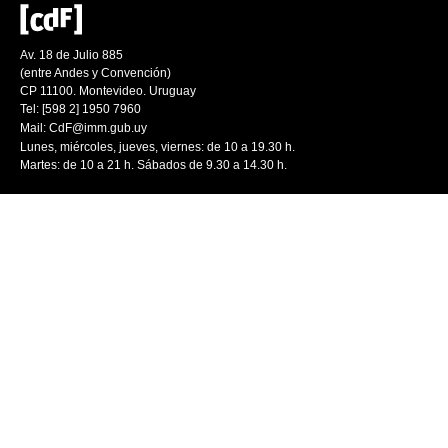
Av. 18 de Julio 885
(entre Andes y Convención)
CP 11100. Montevideo. Uruguay
Tel: [598 2] 1950 7960
Mail:
CdF@imm.gub.uy
Lunes, miércoles, jueves, viernes: de 10 a 19.30 h.
Martes: de 10 a 21 h. Sábados de 9.30 a 14.30 h.