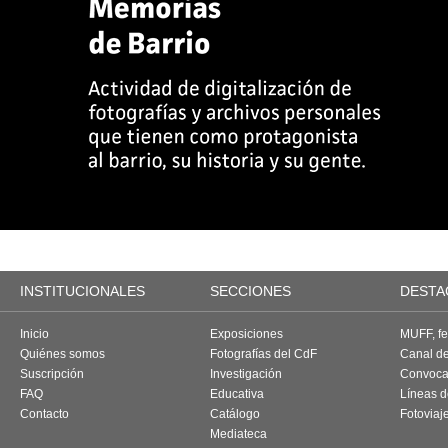
INSTITUCIONALES
SECCIONES
DESTA
Inicio
Exposiciones
MUFF, fes
Quiénes somos
Fotografías del CdF
Canal d
Suscripción
Investigación
Convoca
FAQ
Educativa
Líneas d
Contacto
Catálogo
Fotoviaj
Mediateca