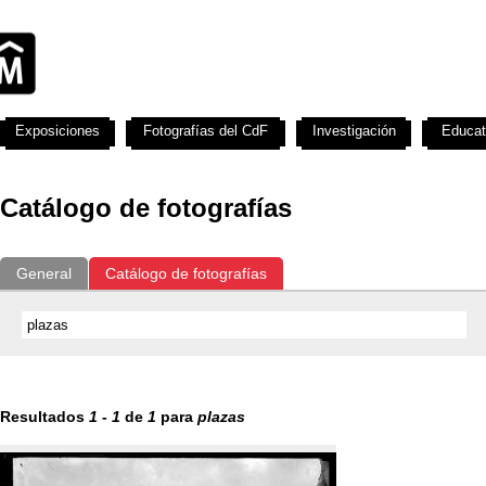
Exposiciones
Fotografías del CdF
Investigación
Educat
Catálogo de fotografías
General
Catálogo de fotografías
Resultados
1
-
1
de
1
para
plazas