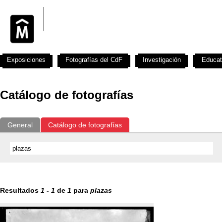
Exposiciones
Fotografías del CdF
Investigación
Educat
Catálogo de fotografías
General
Catálogo de fotografías
Resultados
1
-
1
de
1
para
plazas