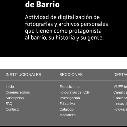
INSTITUCIONALES
SECCIONES
DESTA
Inicio
Exposiciones
MUFF, fes
Quiénes somos
Fotografías del CdF
Canal d
Suscripción
Investigación
Convoca
FAQ
Educativa
Líneas d
Contacto
Catálogo
Fotoviaj
Mediateca