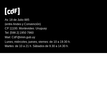
Av. 18 de Julio 885
(entre Andes y Convención)
CP 11100. Montevideo. Uruguay
Tel: [598 2] 1950 7960
Mail:
CdF@imm.gub.uy
Lunes, miércoles, jueves, viernes: de 10 a 19.30 h.
Martes: de 10 a 21 h. Sábados de 9.30 a 14.30 h.