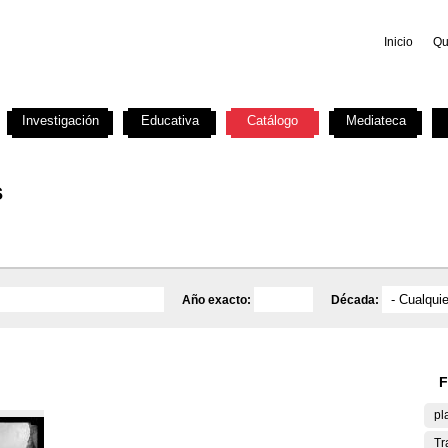
Inicio
Qu
Investigación
Educativa
Catálogo
Mediateca
s
Año exacto:
Década:
F
pl
Tr