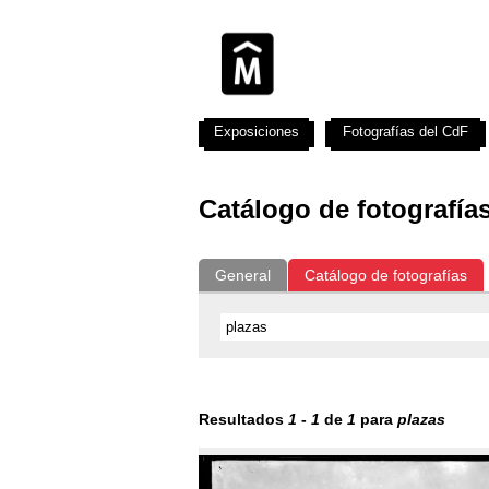
Exposiciones
Fotografías del CdF
Catálogo de fotografía
General
Catálogo de fotografías
Resultados
1
-
1
de
1
para
plazas