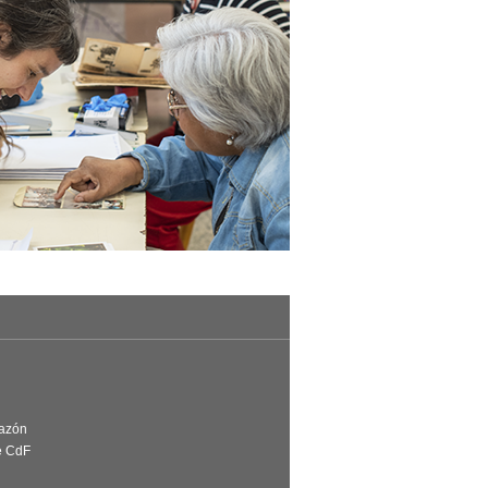
Razón
e CdF