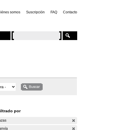
iénes somos
Suscripción
FAQ
Contacto
iltrado por
azas
anvía