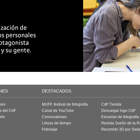
NES
DESTACADOS
nes
MUFF, festival de fotografía
CdF Tienda
as del CdF
Canal de YouTube
Descargar logo CdF
ión
Convocatorias
Escuelas de fotografía
Líneas de tiempo
Revista Sueño de la 
Fotoviaje
Recorrido 3D por Sed
a