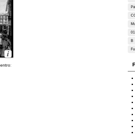
Pa
C
Mu
01
B
Fu
P
entro: