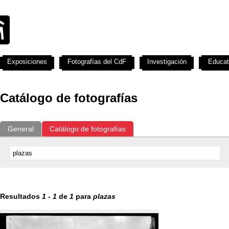
Exposiciones
Fotografías del CdF
Investigación
Educat
Catálogo de fotografías
General
Catálogo de fotografías
Resultados
1
-
1
de
1
para
plazas