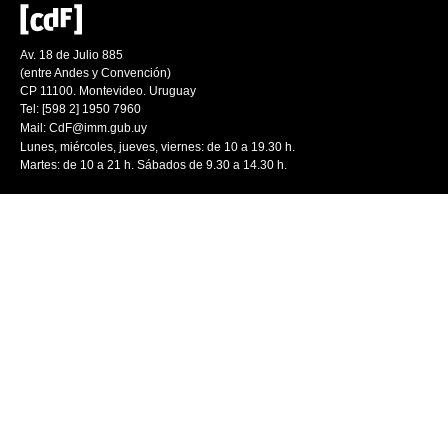
Av. 18 de Julio 885
(entre Andes y Convención)
CP 11100. Montevideo. Uruguay
Tel: [598 2] 1950 7960
Mail:
CdF@imm.gub.uy
Lunes, miércoles, jueves, viernes: de 10 a 19.30 h.
Martes: de 10 a 21 h. Sábados de 9.30 a 14.30 h.