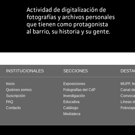
INSTITUCIONALES
SECCIONES
DESTA
Inicio
Exposiciones
MUFF, fes
Quiénes somos
Fotografías del CdF
Canal d
Suscripción
Investigación
Convoca
FAQ
Educativa
Líneas d
Contacto
Catálogo
Fotoviaj
Mediateca