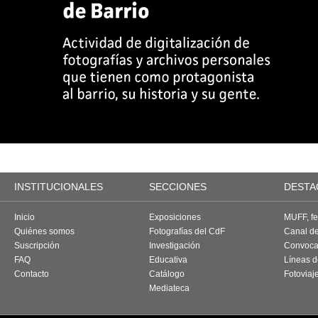
INSTITUCIONALES
SECCIONES
DESTA
Inicio
Exposiciones
MUFF, fes
Quiénes somos
Fotografías del CdF
Canal d
Suscripción
Investigación
Convoca
FAQ
Educativa
Líneas d
Contacto
Catálogo
Fotoviaj
Mediateca