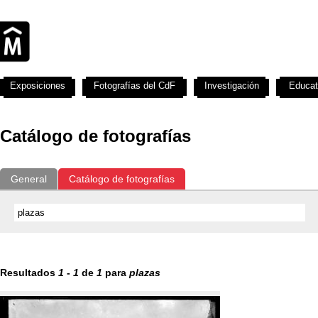
Exposiciones
Fotografías del CdF
Investigación
Educat
Catálogo de fotografías
General
Catálogo de fotografías
Resultados
1
-
1
de
1
para
plazas