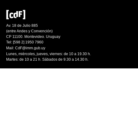
Av. 18 de Julio 885
(entre Andes y Convención)
CP 11100. Montevideo. Uruguay
Tel: [598 2] 1950 7960
Mail:
CdF@imm.gub.uy
Lunes, miércoles, jueves, viernes: de 10 a 19.30 h.
Martes: de 10 a 21 h. Sábados de 9.30 a 14.30 h.