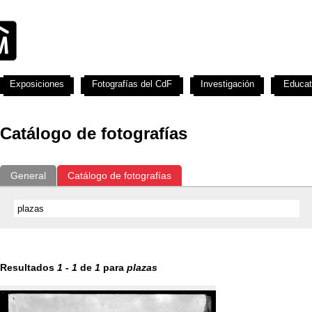
Exposiciones
Fotografías del CdF
Investigación
Educat
Catálogo de fotografías
General
Catálogo de fotografías
Resultados
1
-
1
de
1
para
plazas