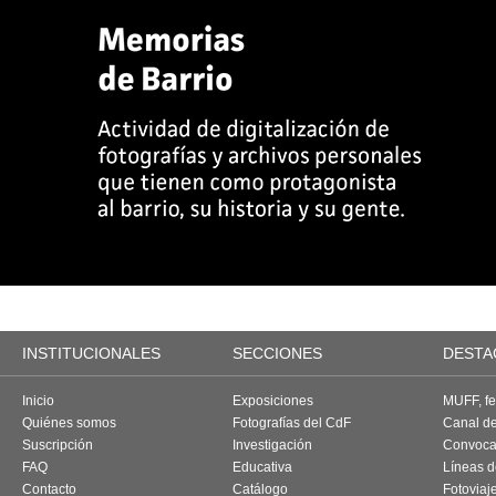
INSTITUCIONALES
SECCIONES
DESTA
Inicio
Exposiciones
MUFF, fes
Quiénes somos
Fotografías del CdF
Canal d
Suscripción
Investigación
Convoca
FAQ
Educativa
Líneas d
Contacto
Catálogo
Fotoviaj