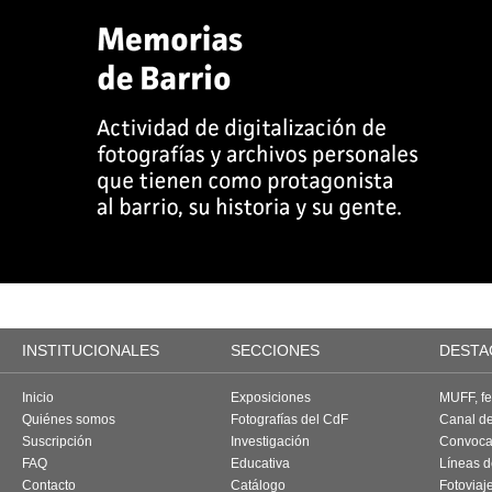
INSTITUCIONALES
SECCIONES
DESTA
Inicio
Exposiciones
MUFF, fes
Quiénes somos
Fotografías del CdF
Canal d
Suscripción
Investigación
Convoca
FAQ
Educativa
Líneas d
Contacto
Catálogo
Fotoviaj