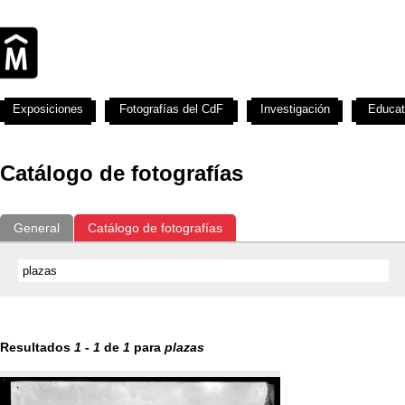
Exposiciones
Fotografías del CdF
Investigación
Educat
Catálogo de fotografías
General
Catálogo de fotografías
Resultados
1
-
1
de
1
para
plazas