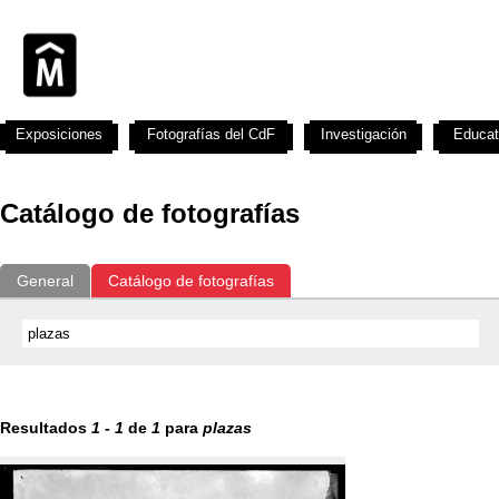
Exposiciones
Fotografías del CdF
Investigación
Educat
Catálogo de fotografías
General
Catálogo de fotografías
Resultados
1
-
1
de
1
para
plazas