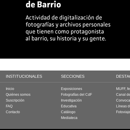
INSTITUCIONALES
SECCIONES
DESTA
Inicio
Exposiciones
MUFF, fes
Quiénes somos
Fotografías del CdF
Canal d
Suscripción
Investigación
Convoca
FAQ
Educativa
Líneas d
Contacto
Catálogo
Fotoviaj
Mediateca