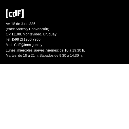
Av. 18 de Julio 885
(entre Andes y Convención)
CP 11100. Montevideo. Uruguay
Tel: [598 2] 1950 7960
Mail:
CdF@imm.gub.uy
Lunes, miércoles, jueves, viernes: de 10 a 19.30 h.
Martes: de 10 a 21 h. Sábados de 9.30 a 14.30 h.