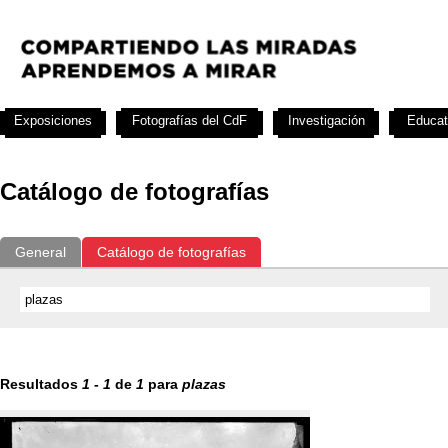
Exposiciones
Fotografías del CdF
Investigación
Educat
Catálogo de fotografías
General
Catálogo de fotografías
Resultados
1
-
1
de
1
para
plazas