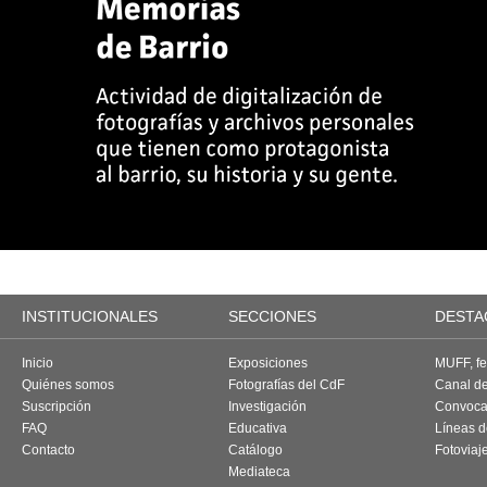
INSTITUCIONALES
SECCIONES
DESTA
Inicio
Exposiciones
MUFF, fes
Quiénes somos
Fotografías del CdF
Canal d
Suscripción
Investigación
Convoca
FAQ
Educativa
Líneas d
Contacto
Catálogo
Fotoviaj
Mediateca