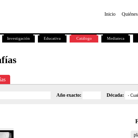
Inicio
Quiénes
Investigación
Educativa
Catálogo
Mediateca
fías
ías
Año exacto:
Década:
F
pl