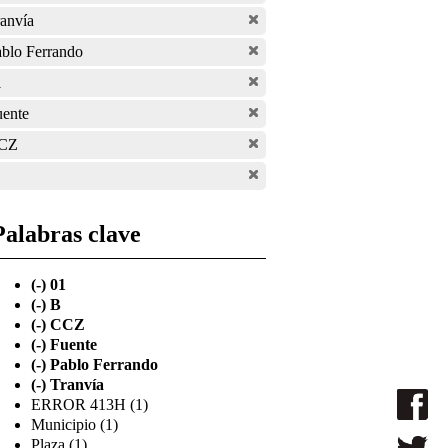
anvía
blo Ferrando
1
uente
CZ
Palabras clave
(-)
01
(-)
B
(-)
CCZ
(-)
Fuente
(-)
Pablo Ferrando
(-)
Tranvía
ERROR 413H (1)
Municipio (1)
Plaza (1)