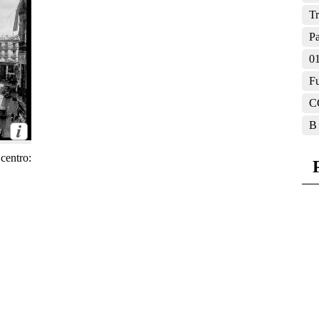
Tr
Pa
0
F
C
B
centro: