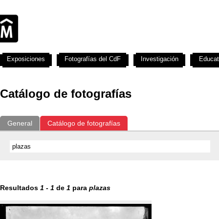
Exposiciones
Fotografías del CdF
Investigación
Educat
Catálogo de fotografías
General
Catálogo de fotografías
Resultados
1
-
1
de
1
para
plazas