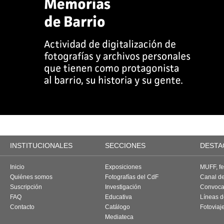
INSTITUCIONALES
SECCIONES
DESTA
Inicio
Exposiciones
MUFF, fes
Quiénes somos
Fotografías del CdF
Canal d
Suscripción
Investigación
Convoca
FAQ
Educativa
Líneas d
Contacto
Catálogo
Fotoviaj
Mediateca