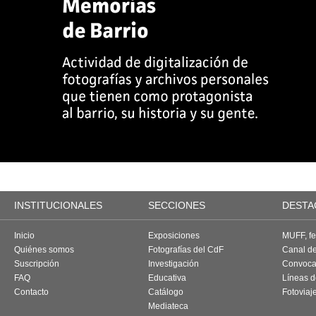
INSTITUCIONALES
SECCIONES
DESTA
Inicio
Exposiciones
MUFF, fes
Quiénes somos
Fotografías del CdF
Canal d
Suscripción
Investigación
Convoca
FAQ
Educativa
Líneas d
Contacto
Catálogo
Fotoviaj
Mediateca