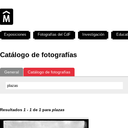
Exposiciones
Fotografías del CdF
Investigación
Educat
Catálogo de fotografías
General
Catálogo de fotografías
Resultados
1
-
1
de
1
para
plazas