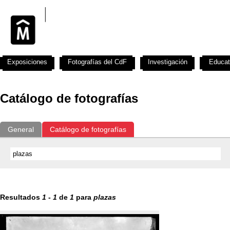
Exposiciones
Fotografías del CdF
Investigación
Educat
Catálogo de fotografías
General
Catálogo de fotografías
Resultados
1
-
1
de
1
para
plazas