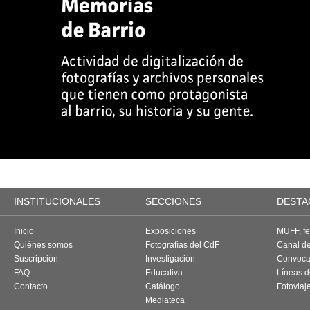
INSTITUCIONALES
SECCIONES
DESTA
Inicio
Exposiciones
MUFF, fes
Quiénes somos
Fotografías del CdF
Canal d
Suscripción
Investigación
Convoca
FAQ
Educativa
Líneas d
Contacto
Catálogo
Fotoviaj
Mediateca