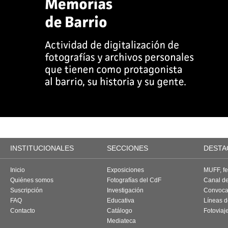
INSTITUCIONALES
SECCIONES
DESTA
Inicio
Exposiciones
MUFF, fes
Quiénes somos
Fotografías del CdF
Canal d
Suscripción
Investigación
Convoca
FAQ
Educativa
Líneas d
Contacto
Catálogo
Fotoviaj
Mediateca