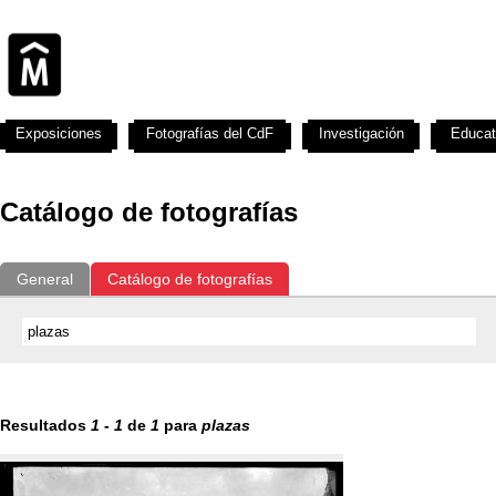
Exposiciones
Fotografías del CdF
Investigación
Educat
Catálogo de fotografías
General
Catálogo de fotografías
Resultados
1
-
1
de
1
para
plazas