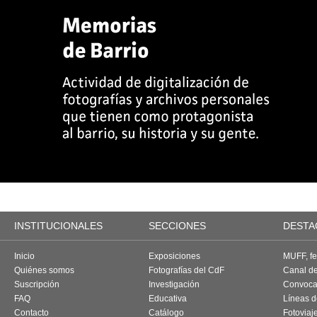
INSTITUCIONALES
SECCIONES
DESTA
Inicio
Exposiciones
MUFF, fes
Quiénes somos
Fotografías del CdF
Canal d
Suscripción
Investigación
Convoca
FAQ
Educativa
Líneas d
Contacto
Catálogo
Fotoviaj