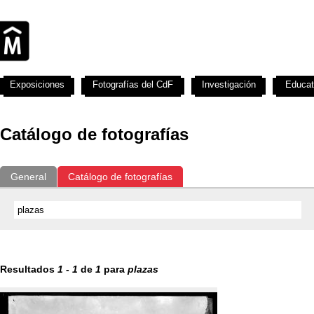
Exposiciones
Fotografías del CdF
Investigación
Educat
Catálogo de fotografías
General
Catálogo de fotografías
Resultados
1
-
1
de
1
para
plazas