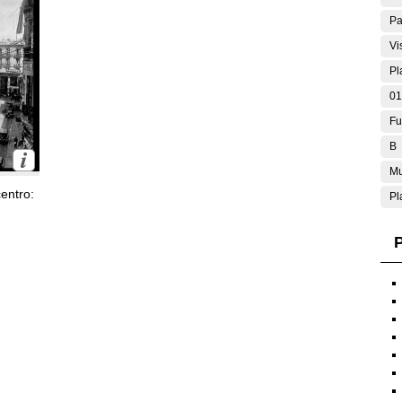
Pa
Vi
Pl
01
Fu
B
Mu
entro:
Pl
P