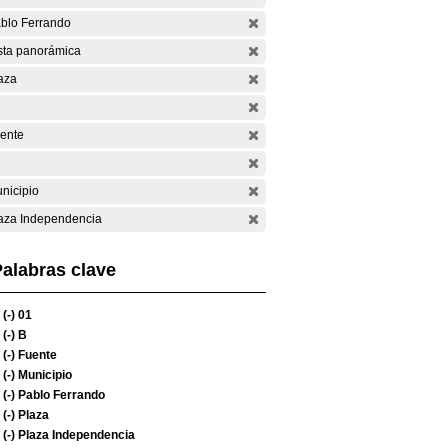
blo Ferrando
sta panorámica
aza
ente
nicipio
aza Independencia
alabras clave
(-)
01
(-)
B
(-)
Fuente
(-)
Municipio
(-)
Pablo Ferrando
(-)
Plaza
(-)
Plaza Independencia