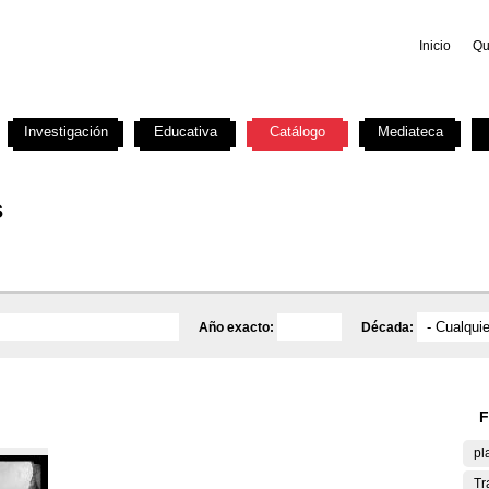
Inicio
Qu
Investigación
Educativa
Catálogo
Mediateca
s
Año exacto:
Década:
F
pl
Tr