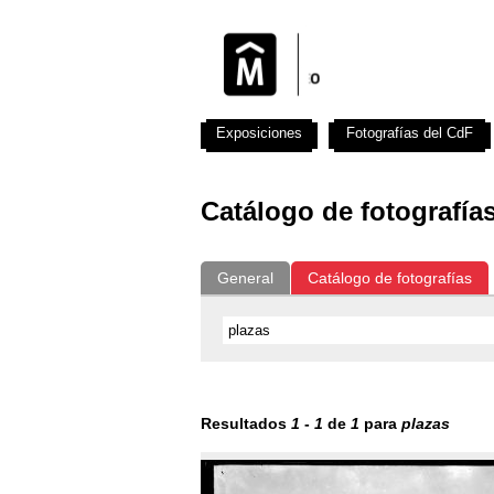
Exposiciones
Fotografías del CdF
Catálogo de fotografía
General
Catálogo de fotografías
Resultados
1
-
1
de
1
para
plazas