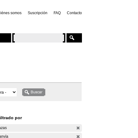
iénes somos
Suscripción
FAQ
Contacto
iltrado por
azas
anvía