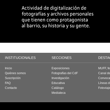
INSTITUCIONALES
SECCIONES
DESTA
Inicio
Exposiciones
MUFF, fes
Quiénes somos
Fotografías del CdF
Canal d
Suscripción
Investigación
Convoca
FAQ
Educativa
Líneas d
Contacto
Catálogo
Fotoviaj
Mediateca