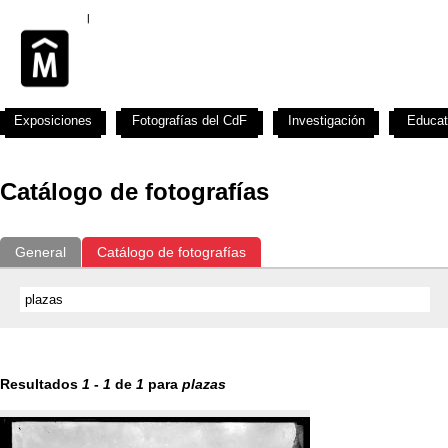
Exposiciones
Fotografías del CdF
Investigación
Educat
Catálogo de fotografías
General
Catálogo de fotografías
Resultados
1
-
1
de
1
para
plazas