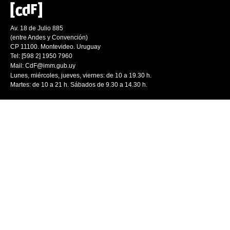
Av. 18 de Julio 885
(entre Andes y Convención)
CP 11100. Montevideo. Uruguay
Tel: [598 2] 1950 7960
Mail:
CdF@imm.gub.uy
Lunes, miércoles, jueves, viernes: de 10 a 19.30 h.
Martes: de 10 a 21 h. Sábados de 9.30 a 14.30 h.