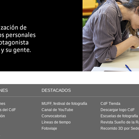
NES
DESTACADOS
nes
MUFF, festival de fotografía
CdF Tienda
as del CdF
Canal de YouTube
Descargar logo CdF
ión
Convocatorias
Escuelas de fotografía
Líneas de tiempo
Revista Sueño de la 
Fotoviaje
Recorrido 3D por Sed
a