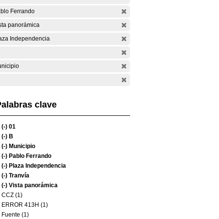
blo Ferrando
sta panorámica
aza Independencia
nicipio
alabras clave
(-)
01
(-)
B
(-)
Municipio
(-)
Pablo Ferrando
(-)
Plaza Independencia
(-)
Tranvía
(-)
Vista panorámica
CCZ (1)
ERROR 413H (1)
Fuente (1)