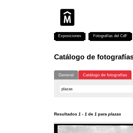
Exposiciones
Fotografías del CdF
Catálogo de fotografía
General
Catálogo de fotografías
Resultados
1
-
1
de
1
para
plazas