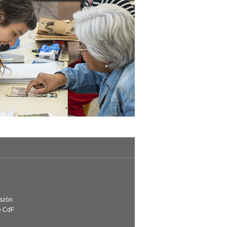
Razón
e CdF