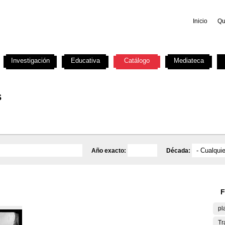
Inicio
Qu
Investigación
Educativa
Catálogo
Mediateca
s
Año exacto:
Década:
F
pl
Tr