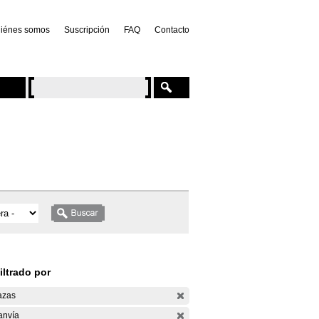
iénes somos
Suscripción
FAQ
Contacto
iltrado por
azas
anvía