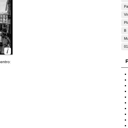
Pa
Vi
Pl
B
Mu
01
P
entro: