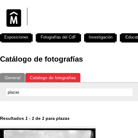
Exposiciones
Fotografías del CdF
Investigación
Educat
Catálogo de fotografías
General
Catálogo de fotografías
Resultados
1
-
1
de
1
para
plazas