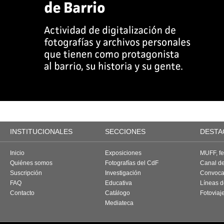
INSTITUCIONALES
SECCIONES
DESTA
Inicio
Exposiciones
MUFF, fes
Quiénes somos
Fotografías del CdF
Canal d
Suscripción
Investigación
Convoca
FAQ
Educativa
Líneas d
Contacto
Catálogo
Fotoviaj
Mediateca