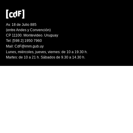
Av. 18 de Julio 885
(entre Andes y Convención)
CP 11100. Montevideo. Uruguay
Tel: [598 2] 1950 7960
Mail:
CdF@imm.gub.uy
Lunes, miércoles, jueves, viernes: de 10 a 19.30 h.
Martes: de 10 a 21 h. Sábados de 9.30 a 14.30 h.