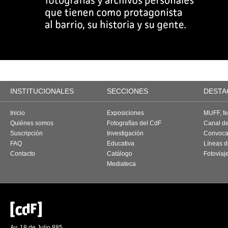
INSTITUCIONALES
SECCIONES
DESTA
Inicio
Exposiciones
MUFF, fes
Quiénes somos
Fotografías del CdF
Canal d
Suscripción
Investigación
Convoca
FAQ
Educativa
Líneas d
Contacto
Catálogo
Fotoviaj
Mediateca
Av. 18 de Julio 885