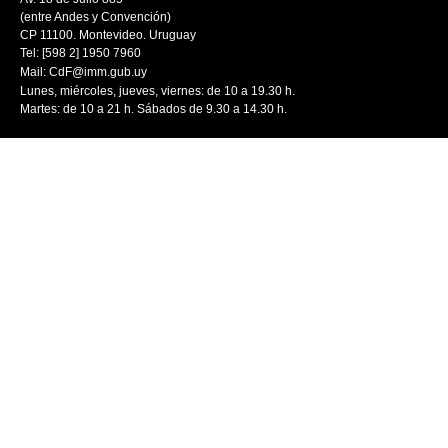
(entre Andes y Convención)
CP 11100. Montevideo. Uruguay
Tel: [598 2] 1950 7960
Mail:
CdF@imm.gub.uy
Lunes, miércoles, jueves, viernes: de 10 a 19.30 h.
Martes: de 10 a 21 h. Sábados de 9.30 a 14.30 h.