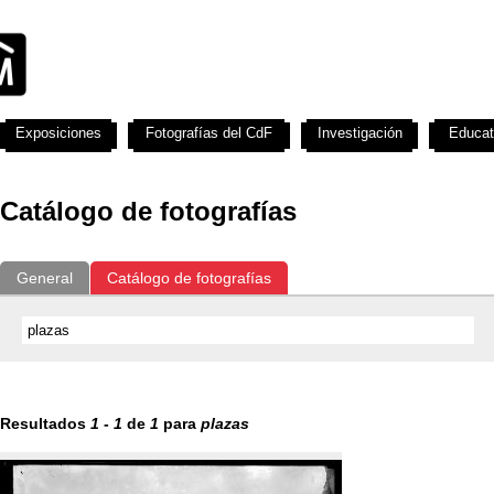
Exposiciones
Fotografías del CdF
Investigación
Educat
Catálogo de fotografías
General
Catálogo de fotografías
Resultados
1
-
1
de
1
para
plazas