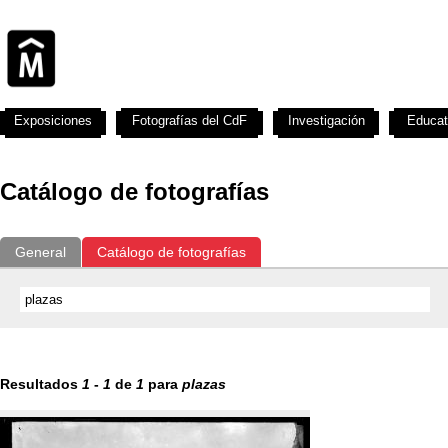
Exposiciones
Fotografías del CdF
Investigación
Educat
Catálogo de fotografías
General
Catálogo de fotografías
Resultados
1
-
1
de
1
para
plazas