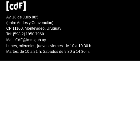
Av. 18 de Julio 885
(entre Andes y Convención)
CP 11100. Montevideo. Uruguay
Tel: [598 2] 1950 7960
Mail:
CdF@imm.gub.uy
Lunes, miércoles, jueves, viernes: de 10 a 19.30 h.
Martes: de 10 a 21 h. Sábados de 9.30 a 14.30 h.