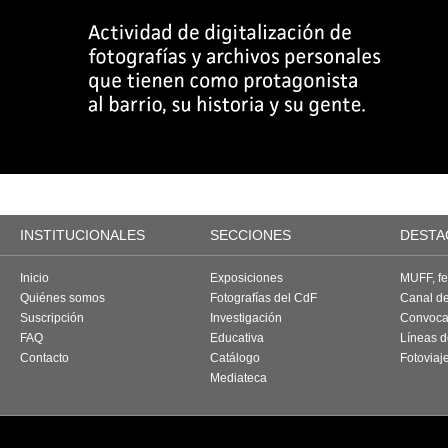
INSTITUCIONALES
SECCIONES
DESTA
Inicio
Exposiciones
MUFF, fes
Quiénes somos
Fotografías del CdF
Canal d
Suscripción
Investigación
Convoca
FAQ
Educativa
Líneas d
Contacto
Catálogo
Fotoviaj
Mediateca