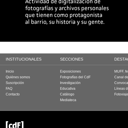
INSTITUCIONALES
SECCIONES
DESTA
Inicio
Exposiciones
MUFF, fes
Quiénes somos
Fotografías del CdF
Canal d
Suscripción
Investigación
Convoca
FAQ
Educativa
Líneas d
Contacto
Catálogo
Fotoviaj
Mediateca