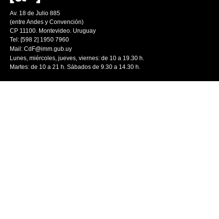
Av. 18 de Julio 885
(entre Andes y Convención)
CP 11100. Montevideo. Uruguay
Tel: [598 2] 1950 7960
Mail:
CdF@imm.gub.uy
Lunes, miércoles, jueves, viernes: de 10 a 19.30 h.
Martes: de 10 a 21 h. Sábados de 9.30 a 14.30 h.