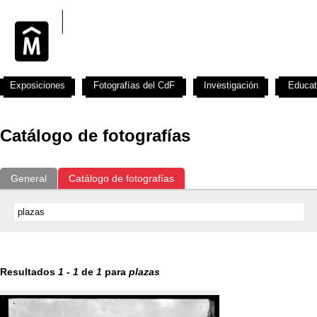
Exposiciones
Fotografías del CdF
Investigación
Educat
Catálogo de fotografías
General
Catálogo de fotografías
Resultados
1
-
1
de
1
para
plazas