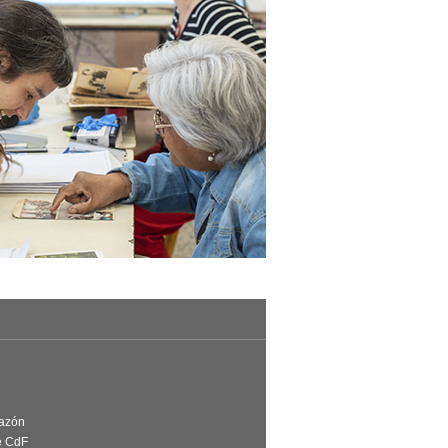
Razón
e CdF