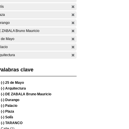
lís
aza
rango
 ZABALA Bruno Mauricio
 de Mayo
lacio
quitectura
alabras clave
(-)
25 de Mayo
(-)
Arquitectura
(-)
DE ZABALA Bruno Mauricio
(-)
Durango
(-)
Palacio
(-)
Plaza
(-)
Solís
(-)
TARANCO
Calle (1)