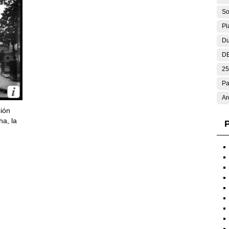
So
Pl
Du
DE
25
Pa
Ar
ción
ha, la
P