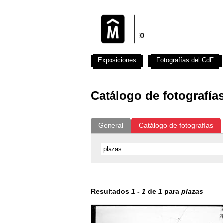
Exposiciones
Fotografías del CdF
Catálogo de fotografía
General
Catálogo de fotografías
Resultados
1
-
1
de
1
para
plazas