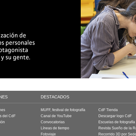
NES
DESTACADOS
nes
MUFF, festival de fotografía
CdF Tienda
as del CdF
Canal de YouTube
Descargar logo CdF
ión
Convocatorias
Escuelas de fotografía
Líneas de tiempo
Revista Sueño de la 
Fotoviaje
Recorrido 3D por Sed