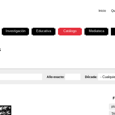
Inicio
Qu
Investigación
Educativa
Catálogo
Mediateca
s
Año exacto:
Década:
F
pl
T