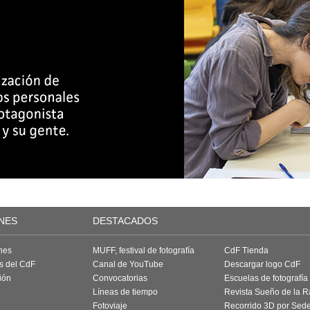
NES
DESTACADOS
nes
MUFF, festival de fotografía
CdF Tienda
as del CdF
Canal de YouTube
Descargar logo CdF
ión
Convocatorias
Escuelas de fotografía
Líneas de tiempo
Revista Sueño de la 
Fotoviaje
Recorrido 3D por Sed