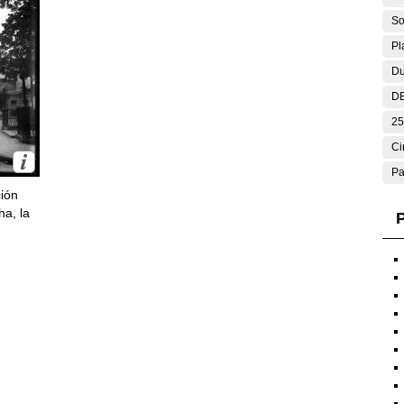
So
Pl
Du
DE
25
Ci
Pa
ción
ha, la
P