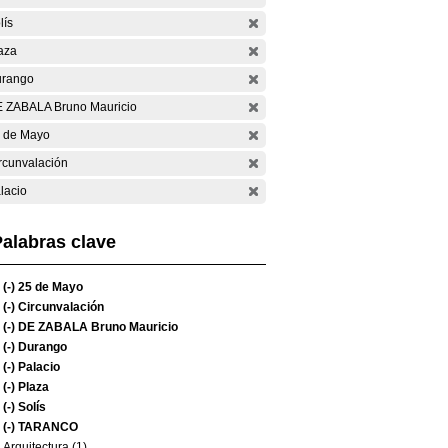
lís
aza
rango
 ZABALA Bruno Mauricio
 de Mayo
rcunvalación
lacio
alabras clave
(-)
25 de Mayo
(-)
Circunvalación
(-)
DE ZABALA Bruno Mauricio
(-)
Durango
(-)
Palacio
(-)
Plaza
(-)
Solís
(-)
TARANCO
Arquitectura (1)