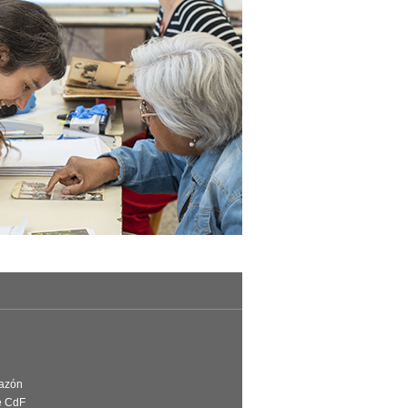
Razón
e CdF