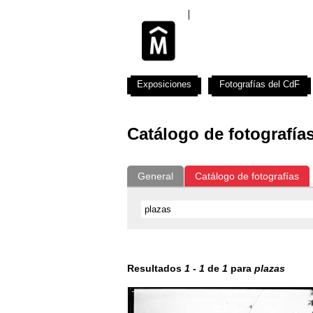
Exposiciones
Fotografías del CdF
Catálogo de fotografía
General
Catálogo de fotografías
Resultados
1
-
1
de
1
para
plazas