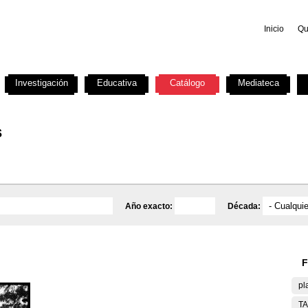
Inicio
Qu
Investigación
Educativa
Catálogo
Mediateca
s
Año exacto:
Década:
F
pl
T