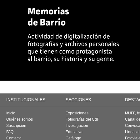
INSTITUCIONALES
SECCIONES
DESTA
Inicio
Exposiciones
MUFF, fes
Quiénes somos
Fotografías del CdF
Canal d
Suscripción
Investigación
Convoca
FAQ
Educativa
Líneas d
Contacto
Catálogo
Fotoviaj