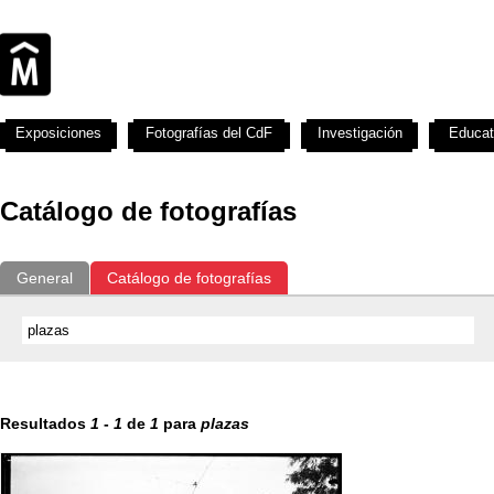
Exposiciones
Fotografías del CdF
Investigación
Educat
Catálogo de fotografías
General
Catálogo de fotografías
Resultados
1
-
1
de
1
para
plazas