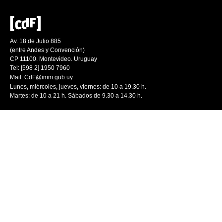
Av. 18 de Julio 885
(entre Andes y Convención)
CP 11100. Montevideo. Uruguay
Tel: [598 2] 1950 7960
Mail:
CdF@imm.gub.uy
Lunes, miércoles, jueves, viernes: de 10 a 19.30 h.
Martes: de 10 a 21 h. Sábados de 9.30 a 14.30 h.