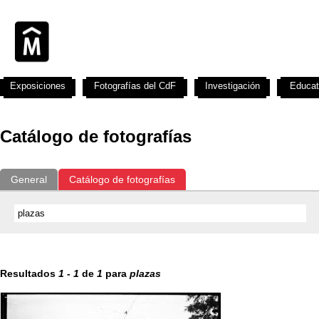
Exposiciones
Fotografías del CdF
Investigación
Educat
Catálogo de fotografías
General
Catálogo de fotografías
Resultados
1
-
1
de
1
para
plazas