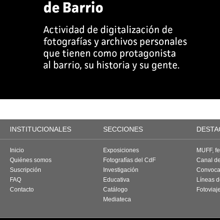
INSTITUCIONALES
SECCIONES
DESTA
Inicio
Exposiciones
MUFF, fes
Quiénes somos
Fotografías del CdF
Canal d
Suscripción
Investigación
Convoca
FAQ
Educativa
Líneas d
Contacto
Catálogo
Fotoviaj
Mediateca