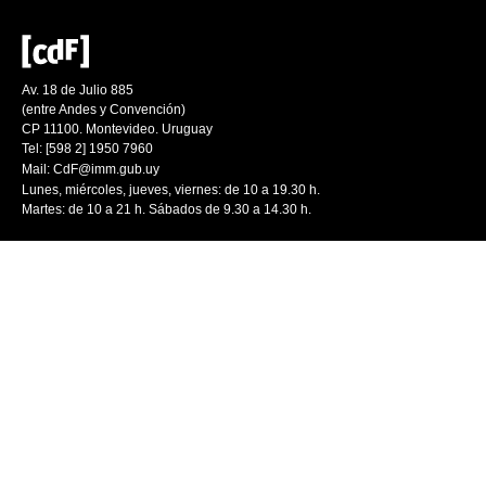
Av. 18 de Julio 885
(entre Andes y Convención)
CP 11100. Montevideo. Uruguay
Tel: [598 2] 1950 7960
Mail:
CdF@imm.gub.uy
Lunes, miércoles, jueves, viernes: de 10 a 19.30 h.
Martes: de 10 a 21 h. Sábados de 9.30 a 14.30 h.