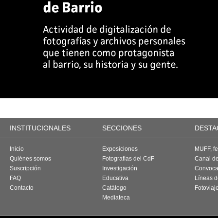
INSTITUCIONALES
SECCIONES
DESTA
Inicio
Exposiciones
MUFF, fes
Quiénes somos
Fotografías del CdF
Canal d
Suscripción
Investigación
Convoca
FAQ
Educativa
Líneas d
Contacto
Catálogo
Fotoviaj
Mediateca