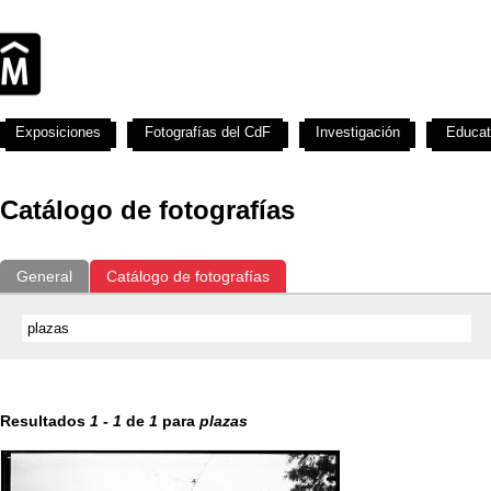
Exposiciones
Fotografías del CdF
Investigación
Educat
Catálogo de fotografías
General
Catálogo de fotografías
Resultados
1
-
1
de
1
para
plazas