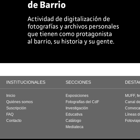
INSTITUCIONALES
SECCIONES
DESTA
Inicio
Exposiciones
MUFF, fes
Quiénes somos
Fotografías del CdF
Canal d
Suscripción
Investigación
Convoca
FAQ
Educativa
Líneas d
Contacto
Catálogo
Fotoviaj
Mediateca