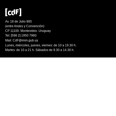
Av. 18 de Julio 885
(entre Andes y Convención)
CP 11100. Montevideo. Uruguay
Tel: [598 2] 1950 7960
Mail:
CdF@imm.gub.uy
Lunes, miércoles, jueves, viernes: de 10 a 19.30 h.
Martes: de 10 a 21 h. Sábados de 9.30 a 14.30 h.