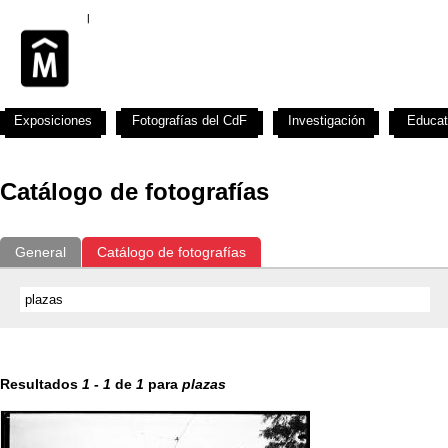
Exposiciones
Fotografías del CdF
Investigación
Educat
Catálogo de fotografías
General
Catálogo de fotografías
Resultados
1
-
1
de
1
para
plazas