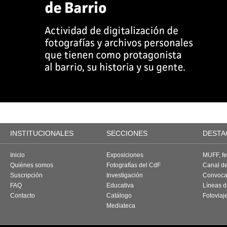
INSTITUCIONALES
SECCIONES
DESTA
Inicio
Exposiciones
MUFF, fes
Quiénes somos
Fotografías del CdF
Canal d
Suscripción
Investigación
Convoca
FAQ
Educativa
Líneas d
Contacto
Catálogo
Fotoviaj
Mediateca