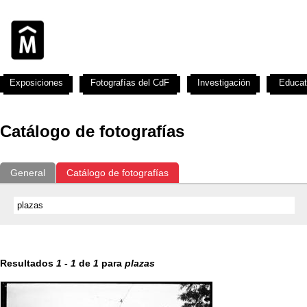
Exposiciones
Fotografías del CdF
Investigación
Educat
Catálogo de fotografías
General
Catálogo de fotografías
Resultados
1
-
1
de
1
para
plazas