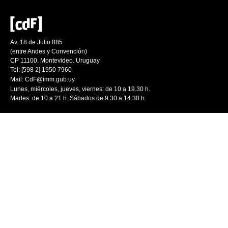
Av. 18 de Julio 885
(entre Andes y Convención)
CP 11100. Montevideo. Uruguay
Tel: [598 2] 1950 7960
Mail:
CdF@imm.gub.uy
Lunes, miércoles, jueves, viernes: de 10 a 19.30 h.
Martes: de 10 a 21 h. Sábados de 9.30 a 14.30 h.