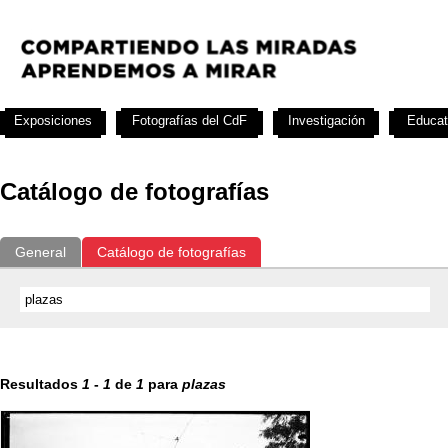
Exposiciones
Fotografías del CdF
Investigación
Educat
Catálogo de fotografías
General
Catálogo de fotografías
Resultados
1
-
1
de
1
para
plazas