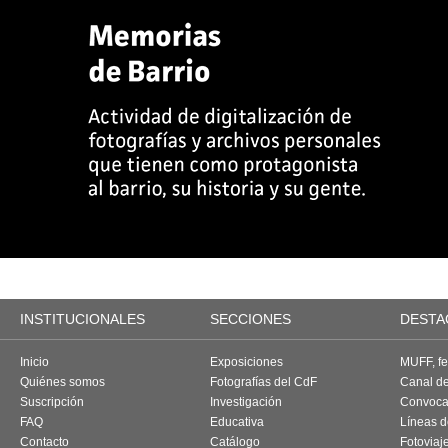
INSTITUCIONALES
SECCIONES
DESTA
Inicio
Exposiciones
MUFF, fes
Quiénes somos
Fotografías del CdF
Canal d
Suscripción
Investigación
Convoca
FAQ
Educativa
Líneas d
Contacto
Catálogo
Fotoviaj