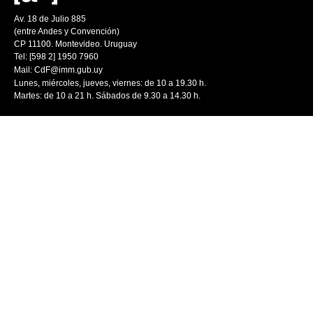
Av. 18 de Julio 885
(entre Andes y Convención)
CP 11100. Montevideo. Uruguay
Tel: [598 2] 1950 7960
Mail:
CdF@imm.gub.uy
Lunes, miércoles, jueves, viernes: de 10 a 19.30 h.
Martes: de 10 a 21 h. Sábados de 9.30 a 14.30 h.