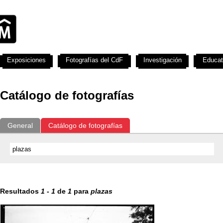
Exposiciones
Fotografías del CdF
Investigación
Educat
Catálogo de fotografías
General
Catálogo de fotografías
Resultados
1
-
1
de
1
para
plazas