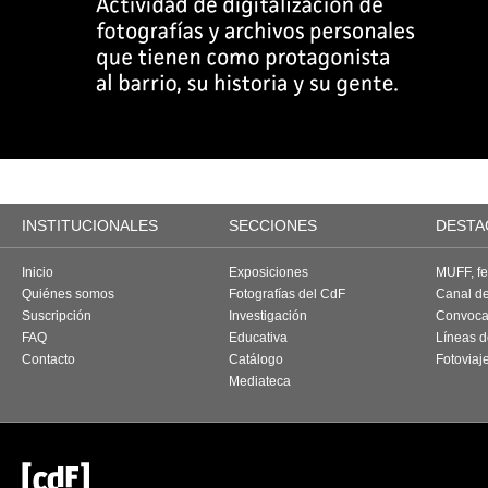
INSTITUCIONALES
SECCIONES
DESTA
Inicio
Exposiciones
MUFF, fes
Quiénes somos
Fotografías del CdF
Canal d
Suscripción
Investigación
Convoca
FAQ
Educativa
Líneas d
Contacto
Catálogo
Fotoviaj
Mediateca