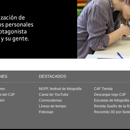
NES
DESTACADOS
nes
MUFF, festival de fotografía
CdF Tienda
as del CdF
Canal de YouTube
Descargar logo CdF
ión
Convocatorias
Escuelas de fotografía
Líneas de tiempo
Revista Sueño de la 
Fotoviaje
Recorrido 3D por Sed
a