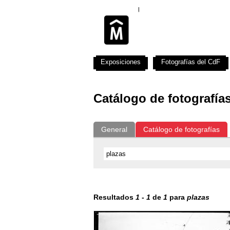
Exposiciones
Fotografías del CdF
Catálogo de fotografía
General
Catálogo de fotografías
Resultados
1
-
1
de
1
para
plazas