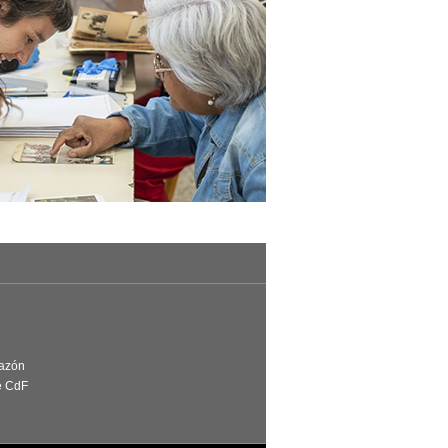
Razón
e CdF