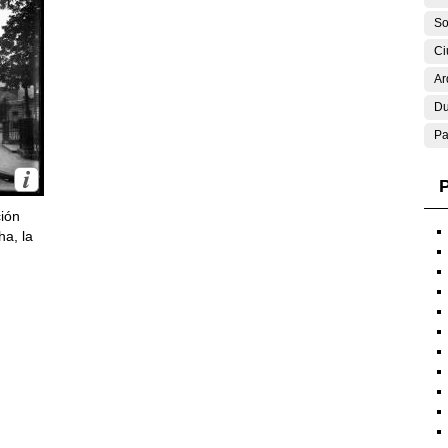
So
Ci
Ar
Du
Pa
P
ción
ha, la