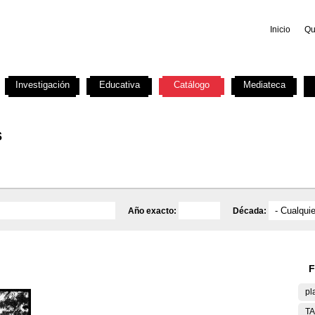
Inicio
Qu
Investigación
Educativa
Catálogo
Mediateca
s
Año exacto:
Década:
F
pl
T