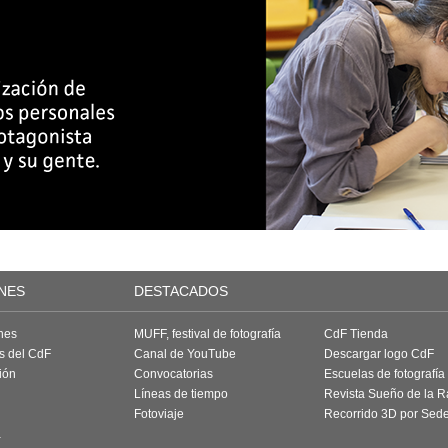
NES
DESTACADOS
nes
MUFF, festival de fotografía
CdF Tienda
as del CdF
Canal de YouTube
Descargar logo CdF
ión
Convocatorias
Escuelas de fotografía
Líneas de tiempo
Revista Sueño de la 
Fotoviaje
Recorrido 3D por Sed
a