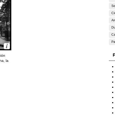
So
Ci
Ar
Du
Ca
Pa
P
ción
ha, la