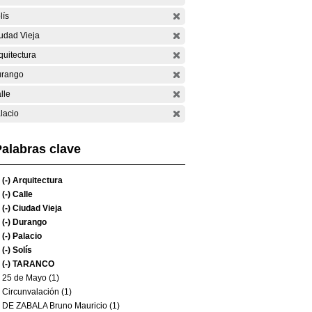
lís
udad Vieja
quitectura
rango
lle
lacio
alabras clave
(-)
Arquitectura
(-)
Calle
(-)
Ciudad Vieja
(-)
Durango
(-)
Palacio
(-)
Solís
(-)
TARANCO
25 de Mayo (1)
Circunvalación (1)
DE ZABALA Bruno Mauricio (1)