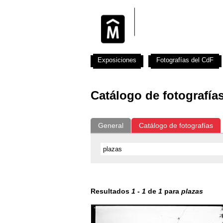
Exposiciones
Fotografías del CdF
Catálogo de fotografía
General
Catálogo de fotografías
Resultados
1
-
1
de
1
para
plazas