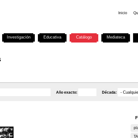
Inicio
Qu
Investigación
Educativa
Catálogo
Mediateca
s
Año exacto:
Década:
F
pl
T