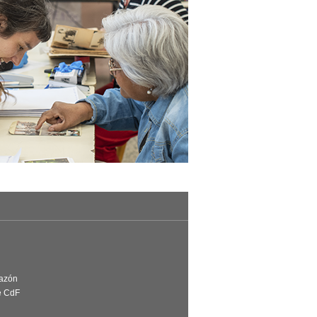
Razón
e CdF