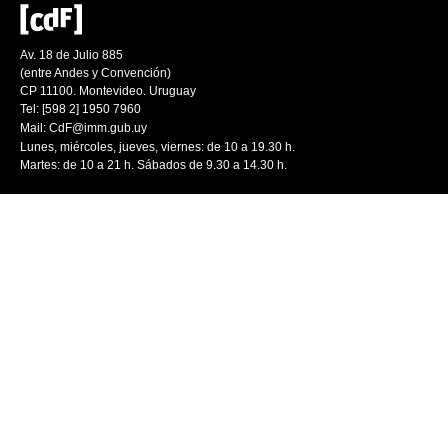
Av. 18 de Julio 885
(entre Andes y Convención)
CP 11100. Montevideo. Uruguay
Tel: [598 2] 1950 7960
Mail:
CdF@imm.gub.uy
Lunes, miércoles, jueves, viernes: de 10 a 19.30 h.
Martes: de 10 a 21 h. Sábados de 9.30 a 14.30 h.