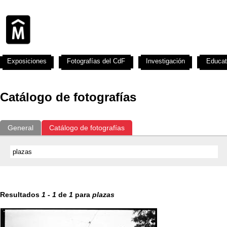
Exposiciones
Fotografías del CdF
Investigación
Educat
Catálogo de fotografías
General
Catálogo de fotografías
Resultados
1
-
1
de
1
para
plazas