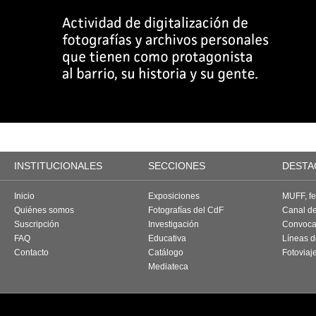
INSTITUCIONALES
SECCIONES
DESTA
Inicio
Exposiciones
MUFF, fes
Quiénes somos
Fotografías del CdF
Canal d
Suscripción
Investigación
Convoca
FAQ
Educativa
Líneas d
Contacto
Catálogo
Fotoviaj
Mediateca