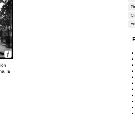
Pl
Ci
Ar
P
ción
ha, la