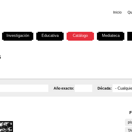
Inicio
Qu
Investigación
Educativa
Catálogo
Mediateca
s
Año exacto:
Década:
F
pl
T