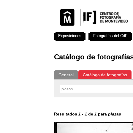
Exposiciones
Fotografías del CdF
Catálogo de fotografía
General
Catálogo de fotografías
Resultados
1
-
1
de
1
para
plazas