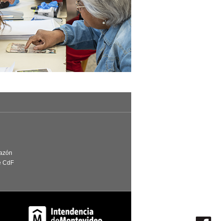
Razón
e CdF