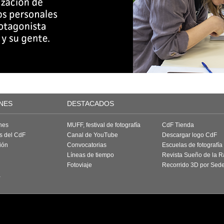
NES
DESTACADOS
nes
MUFF, festival de fotografía
CdF Tienda
as del CdF
Canal de YouTube
Descargar logo CdF
ión
Convocatorias
Escuelas de fotografía
Líneas de tiempo
Revista Sueño de la 
Fotoviaje
Recorrido 3D por Sed
a